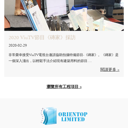
2020 ViuTV節目《磚家》採訪
2020-02-29
非常榮幸接受ViuTV電視台邀請協助拍攝特備節目-《磚家》。《磚家》是
一個深入淺出，以輕鬆手法介紹現有建築用料的節目….
閱讀更多 >
瀏覽所有工程項目 >