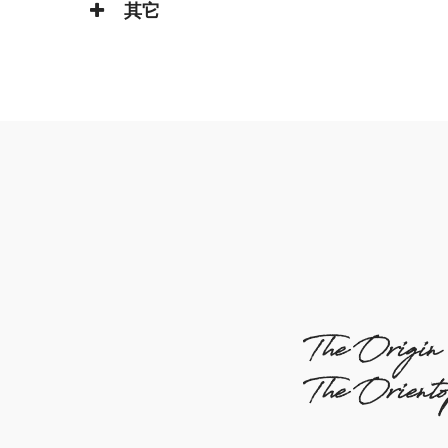
其它
The Origin
The Orient