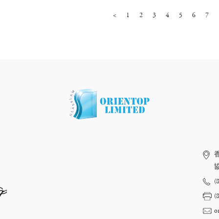
<
1
2
3
4
5
6
7
(
op
(
o