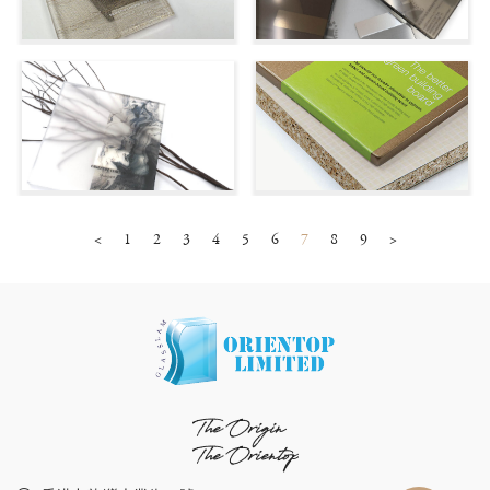
<
1
2
3
4
5
6
7
8
9
>
The Origin
The Orientop