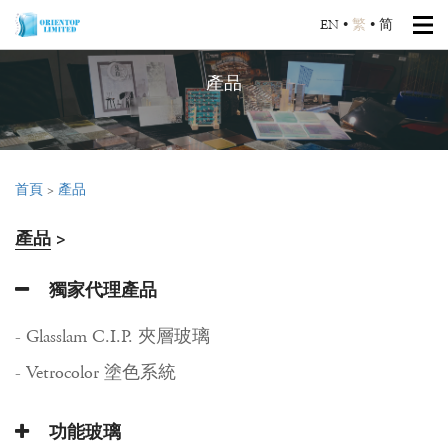
EN
•
繁
•
简
產品
首頁
>
產品
產品
>
獨家代理產品
- Glasslam C.I.P. 夾層玻璃
- Vetrocolor 塗色系統
功能玻璃