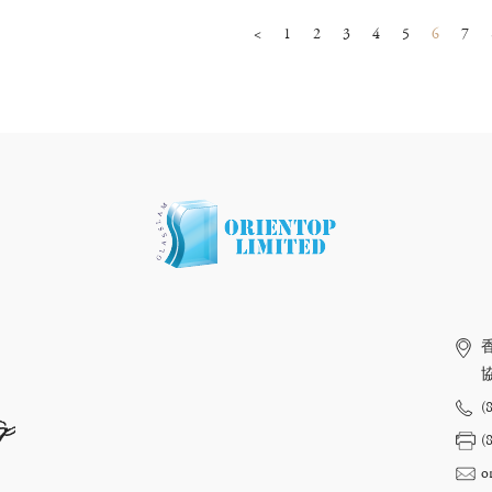
<
1
2
3
4
5
6
7
(
op
(
o