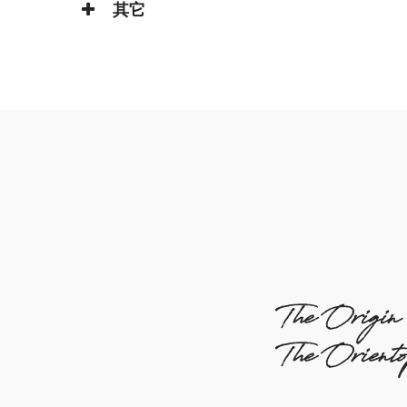
其它
The Origin
The Orient