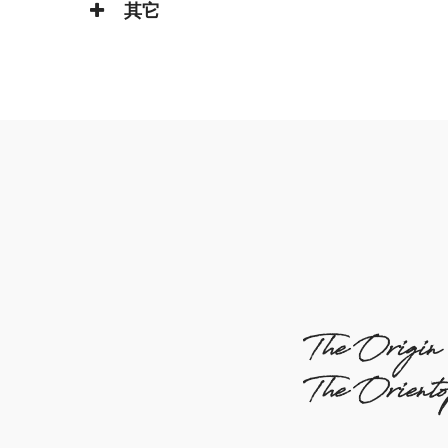
其它
The Origin
The Orient