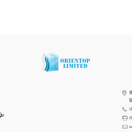
(
op
(
o