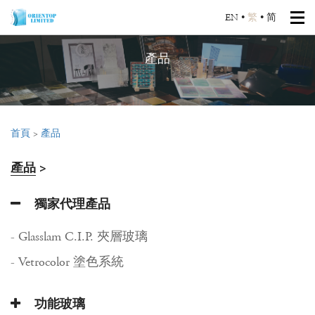
EN
•
繁
•
简
產品
首頁
>
產品
產品
>
獨家代理產品
- Glasslam C.I.P. 夾層玻璃
- Vetrocolor 塗色系統
功能玻璃