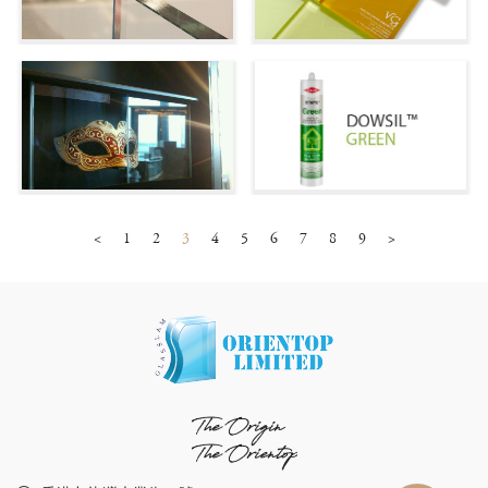
<
1
2
3
4
5
6
7
8
9
>
The Origin
The Orientop