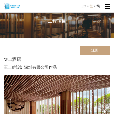
EN
•
繁
•
简
工程項目
返回
WH酒店
王士維設計深圳有限公司作品