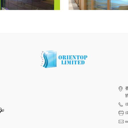
(
op
(
o