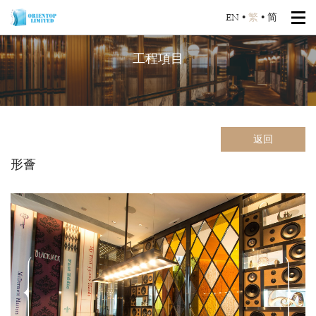
EN
•
繁
•
简
工程項目
返回
形薈