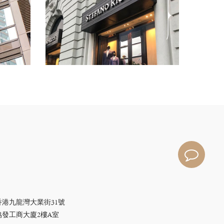
香港九龍灣大業街31號
協發工商大廈2樓A室