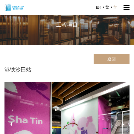
EN
•
繁
•
简
工程项目
返回
港铁沙田站