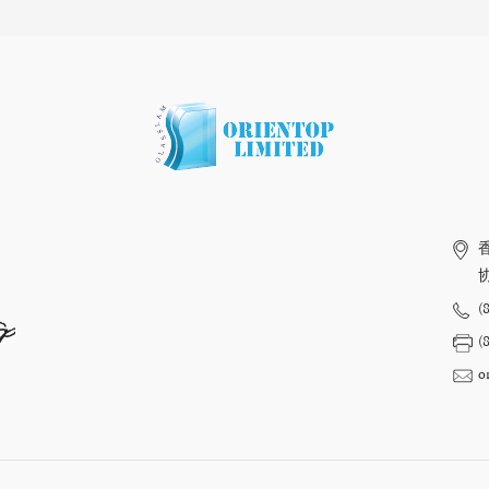
(
op
(
o