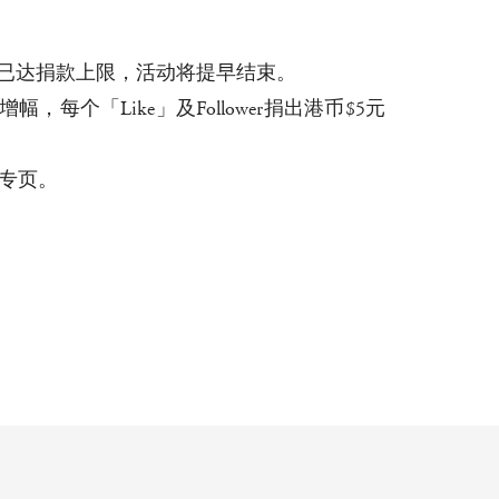
结束前已达捐款上限，活动将提早结束。
照增幅，每个「Like」及Follower捐出港币$5元
ok专页。