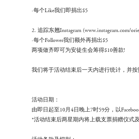
-每个Like我们即捐出$5
2. 追踪
东翘
Instagram (www.instagram.com/orie
-每个Follower我们额外再捐出$5
两项做齐即可为安徒生会筹得$10善款!
我们将于活动结束后一天内进行统计，并按照增
活动日期：
由即日起至10月4日晚上7时59分，以Faceb
*活动结束后两星期内将上载支票捐赠仪式及捐款收据到O